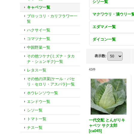
シソ一覧
キャベツ一覧
マクワウリ・漬ウリ一
ブロッコリ・カリフラワー一
覧
エダマメ一覧
ハクサイ一覧
コマツナ一覧
ダイコン一覧
中国野菜一覧
その他ツケナ(ミズナ・タカ
表示数
:
ナ・シュンギク)一覧
43
件
レタス一覧
その他の洋菜(ケール・パセ
リ・セロリ・アスパラ)一覧
ホウレンソウ一覧
エンドウ一覧
シソ一覧
トマト一覧
一代交配 とんがりキ
ャベツ サク太郎
ナス一覧
[
ca045
]