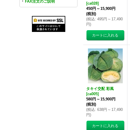
FAX注文のご説明
[
ca028
]
450円
～
15,900円
(税別)
(
税込
:
495円
～
17,490
円
)
タキイ交配 彩風
[
ca005
]
580円
～
15,900円
(税別)
(
税込
:
638円
～
17,490
円
)