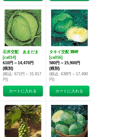
石井交配 あまだま
タキイ交配 輝岬
[
ca014
]
[
ca016
]
610円
～
14,470円
580円
～
15,900円
(税別)
(税別)
(
税込
:
671円
～
15,917
(
税込
:
638円
～
17,490
円
)
円
)