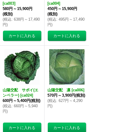
[
ca003
]
[
ca004
]
580円
～
15,900円
450円
～
15,900円
(税別)
(税別)
(
税込
:
638円
～
17,490
(
税込
:
495円
～
17,490
円
)
円
)
山陽交配 サボイ(エ
山陽交配 凛
[
ca006
]
ンペラー)
[
ca024
]
570円
～
3,900円
(税別)
600円
～
5,400円
(税別)
(
税込
:
627円
～
4,290
(
税込
:
660円
～
5,940
円
)
円
)