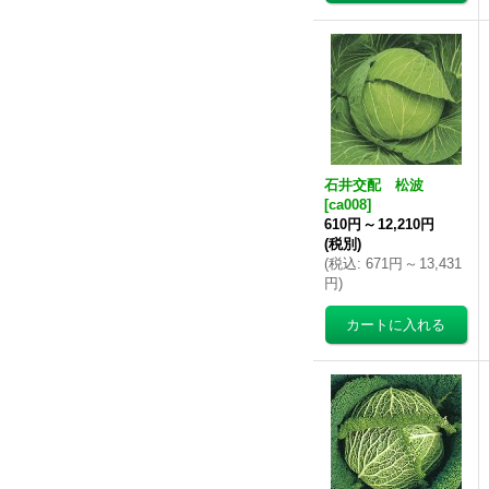
石井交配 松波
[
ca008
]
610円
～
12,210円
(税別)
(
税込
:
671円
～
13,431
円
)