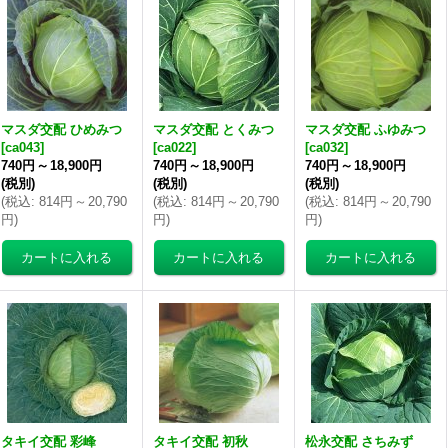
マスダ交配 ひめみつ
マスダ交配 とくみつ
マスダ交配 ふゆみつ
[
ca043
]
[
ca022
]
[
ca032
]
740円
～
18,900円
740円
～
18,900円
740円
～
18,900円
(税別)
(税別)
(税別)
(
税込
:
814円
～
20,790
(
税込
:
814円
～
20,790
(
税込
:
814円
～
20,790
円
)
円
)
円
)
タキイ交配 彩峰
タキイ交配 初秋
松永交配 さちみず