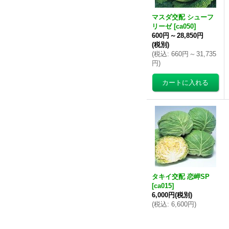
マスダ交配 シューフ
リーゼ
[
ca050
]
600円
～
28,850円
(税別)
(
税込
:
660円
～
31,735
円
)
タキイ交配 恋岬SP
[
ca015
]
6,000円
(税別)
(
税込
:
6,600円
)