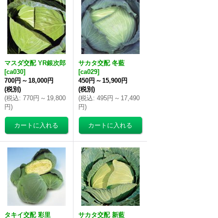
マスダ交配 YR銀次郎
サカタ交配 冬藍
[
ca030
]
[
ca029
]
700円
～
18,000円
450円
～
15,900円
(税別)
(税別)
(
税込
:
770円
～
19,800
(
税込
:
495円
～
17,490
円
)
円
)
タキイ交配 彩里
サカタ交配 新藍