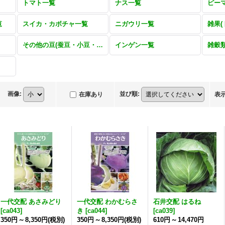
トマト一覧
ナス一覧
覧
スイカ・カボチャ一覧
ニガウリ一覧
その他の豆(蚕豆・小豆・大豆・ササゲ・鵲豆・ナタマメ)一覧
インゲン一覧
雑穀
画像
:
並び順
:
在庫あり
表
一代交配 あさみどり
一代交配 わかむらさ
石井交配 はるね
[
ca043
]
き
[
ca044
]
[
ca039
]
350円
～
8,350円
(税別)
350円
～
8,350円
(税別)
610円
～
14,470円