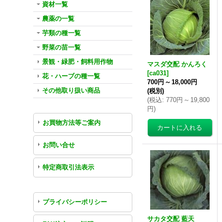
資材一覧
農薬の一覧
芋類の種一覧
野菜の苗一覧
景観・緑肥・飼料用作物
マスダ交配 かんろく
[
ca031
]
花・ハーブの種一覧
700円
～
18,000円
その他取り扱い商品
(税別)
(
税込
:
770円
～
19,800
円
)
お買物方法等ご案内
お問い合せ
特定商取引法表示
プライバシーポリシー
サカタ交配 藍天