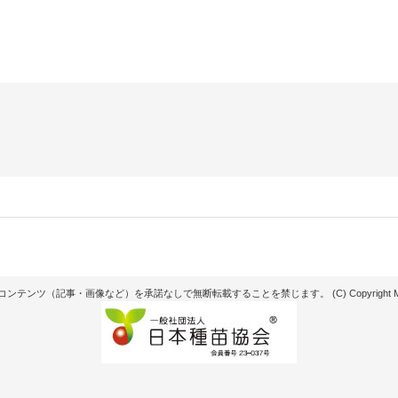
記事・画像など）を承諾なしで無断転載することを禁じます。 (C) Copyright Matsunaga see