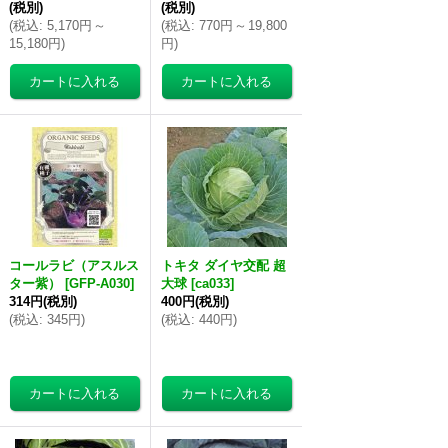
(税別)
(税別)
(
税込
:
5,170円
～
(
税込
:
770円
～
19,800
15,180円
)
円
)
コールラビ（アスルス
トキタ ダイヤ交配 超
ター紫）
[
GFP-A030
]
大球
[
ca033
]
314円
(税別)
400円
(税別)
(
税込
:
345円
)
(
税込
:
440円
)