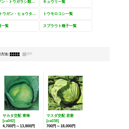
ピーマン・トウガラシ類一覧
キュウリ一覧
雑果(トウガン・ヒョウタン・カンピョウ・ヘチマ・オクラ・ゴマ)一覧
トウモロコシ一覧
類一覧
スプラウト種子一覧
示方法
:
サカタ交配 青琳
マスダ交配 若妻
[
ca042
]
[
ca038
]
4,700円
～
13,800円
700円
～
18,000円