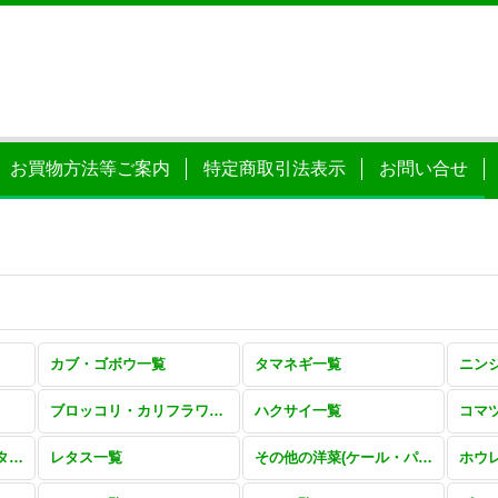
お買物方法等ご案内
特定商取引法表示
お問い合せ
カブ・ゴボウ一覧
タマネギ一覧
ニン
ブロッコリ・カリフラワー一覧
ハクサイ一覧
コマ
その他ツケナ(ミズナ・タカナ・シュンギク)一覧
レタス一覧
その他の洋菜(ケール・パセリ・セロリ・アスパラ)一覧
ホウ