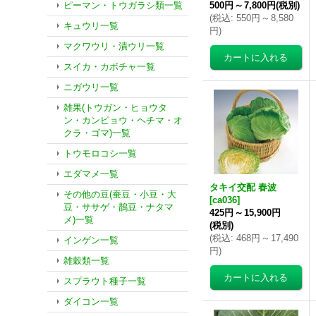
ピーマン・トウガラシ類一覧
500円
～
7,800円
(税別)
(
税込
:
550円
～
8,580
キュウリ一覧
円
)
マクワウリ・漬ウリ一覧
スイカ・カボチャ一覧
ニガウリ一覧
雑果(トウガン・ヒョウタ
ン・カンピョウ・ヘチマ・オ
クラ・ゴマ)一覧
トウモロコシ一覧
エダマメ一覧
タキイ交配 春波
その他の豆(蚕豆・小豆・大
[
ca036
]
豆・ササゲ・鵲豆・ナタマ
425円
～
15,900円
メ)一覧
(税別)
(
税込
:
468円
～
17,490
インゲン一覧
円
)
雑穀類一覧
スプラウト種子一覧
ダイコン一覧