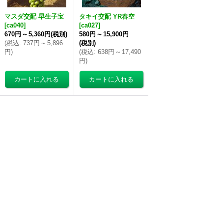
マスダ交配 早生子宝
タキイ交配 YR春空
[
ca040
]
[
ca027
]
670円
～
5,360円
(税別)
580円
～
15,900円
(
税込
:
737円
～
5,896
(税別)
円
)
(
税込
:
638円
～
17,490
円
)