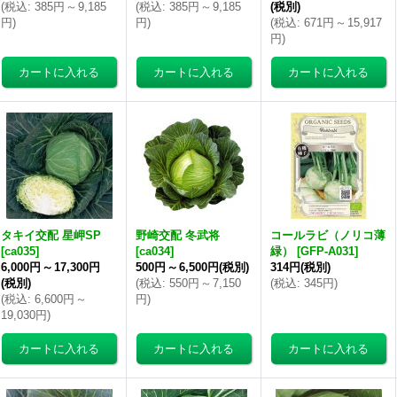
(
税込
:
385円
～
9,185
(
税込
:
385円
～
9,185
(税別)
円
)
円
)
(
税込
:
671円
～
15,917
円
)
タキイ交配 星岬SP
野崎交配 冬武将
コールラビ（ノリコ薄
[
ca035
]
[
ca034
]
緑）
[
GFP-A031
]
6,000円
～
17,300円
500円
～
6,500円
(税別)
314円
(税別)
(税別)
(
税込
:
550円
～
7,150
(
税込
:
345円
)
(
税込
:
6,600円
～
円
)
19,030円
)