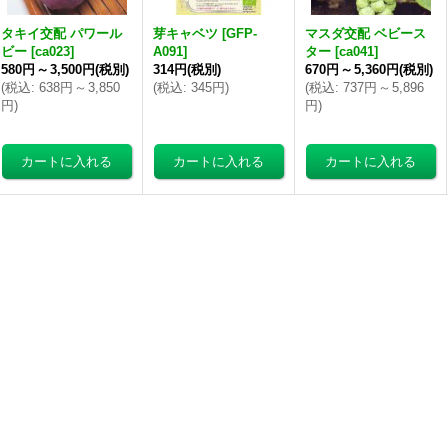
タキイ交配 パワール
芽キャベツ
[
GFP-
マスダ交配 ベビース
ビー
[
ca023
]
A091
]
ター
[
ca041
]
580円
～
3,500円
(税別)
314円
(税別)
670円
～
5,360円
(税別)
(
税込
:
638円
～
3,850
(
税込
:
345円
)
(
税込
:
737円
～
5,896
円
)
円
)