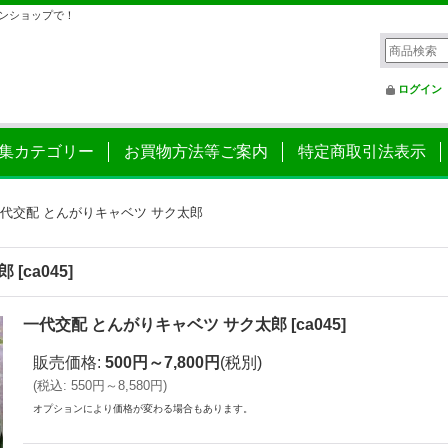
ンショップで！
ログイン
集カテゴリー
お買物方法等ご案内
特定商取引法表示
代交配 とんがりキャベツ サク太郎
郎
[
ca045
]
一代交配 とんがりキャベツ サク太郎
[
ca045
]
販売価格
:
500円～7,800円
(税別)
(
税込
:
550円～8,580円
)
オプションにより価格が変わる場合もあります。