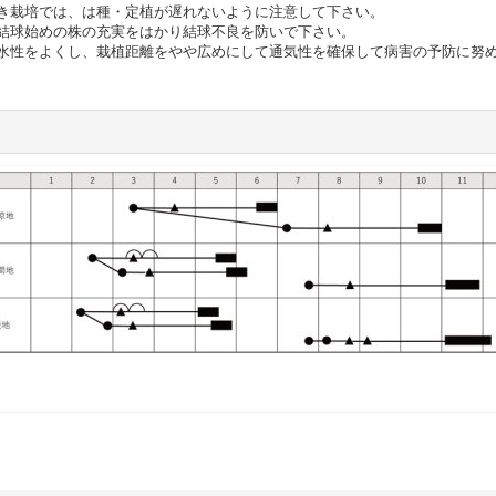
まき栽培では、は種・定植が遅れないように注意して下さい。
、結球始めの株の充実をはかり結球不良を防いで下さい。
排水性をよくし、栽植距離をやや広めにして通気性を確保して病害の予防に努め