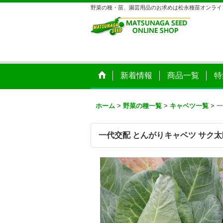
野菜の種・苗、園芸用品のお求めは松永種苗オンライ
新着情報
商品一覧
特
ホーム
>
野菜の種一覧
>
キャベツ一覧
>
一
一代交配 とんがりキャベツ サク太