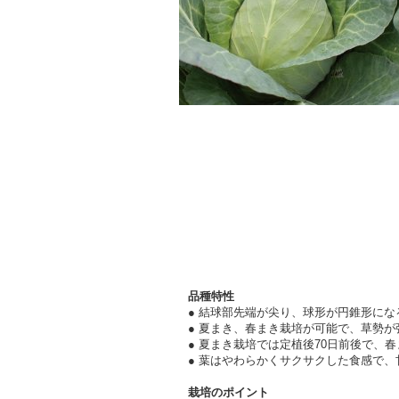
品種特性
● 結球部先端が尖り、球形が円錐形に
● 夏まき、春まき栽培が可能で、草勢
● 夏まき栽培では定植後70日前後で、春
● 葉はやわらかくサクサクした食感で
栽培のポイント