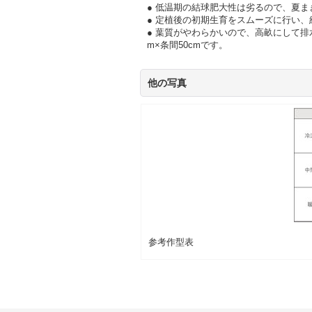
● 低温期の結球肥大性は劣るので、夏
● 定植後の初期生育をスムーズに行い
● 葉質がやわらかいので、高畝にして
m×条間50cmです。
他の写真
参考作型表