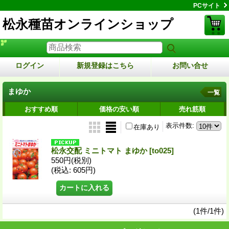
PCサイト
松永種苗オンラインショップ
ログイン
新規登録はこちら
お問い合せ
まゆか
一覧
おすすめ順
価格の安い順
売れ筋順
表示件数
:
在庫あり
松永交配 ミニトマト まゆか
[to025]
550円
(税別)
(税込
:
605円)
(1件/1件)