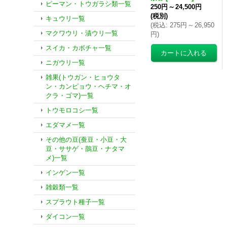
ピーマン・トウガラシ類一覧
250円
～
24,500円
(税別)
キュウリ一覧
(
税込
:
275円
～
26,950
マクワウリ・漬ウリ一覧
円
)
スイカ・カボチャ一覧
ニガウリ一覧
雑果(トウガン・ヒョウタ
ン・カンピョウ・ヘチマ・オ
クラ・ゴマ)一覧
トウモロコシ一覧
エダマメ一覧
その他の豆(蚕豆・小豆・大
豆・ササゲ・鵲豆・ナタマ
メ)一覧
インゲン一覧
雑穀類一覧
スプラウト種子一覧
ダイコン一覧