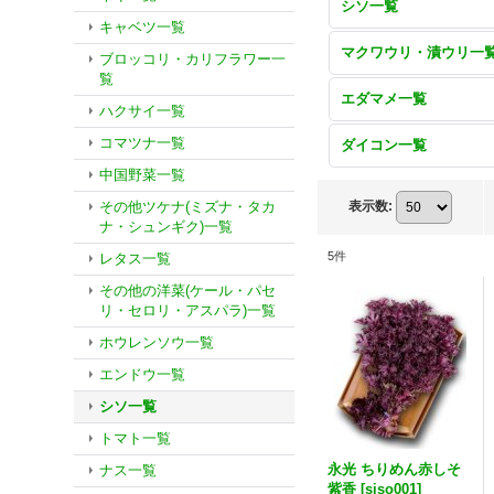
シソ一覧
キャベツ一覧
マクワウリ・漬ウリ一
ブロッコリ・カリフラワー一
覧
エダマメ一覧
ハクサイ一覧
コマツナ一覧
ダイコン一覧
中国野菜一覧
その他ツケナ(ミズナ・タカ
表示数
:
ナ・シュンギク)一覧
5
件
レタス一覧
その他の洋菜(ケール・パセ
リ・セロリ・アスパラ)一覧
ホウレンソウ一覧
エンドウ一覧
シソ一覧
トマト一覧
永光 ちりめん赤しそ
ナス一覧
紫香
[
siso001
]