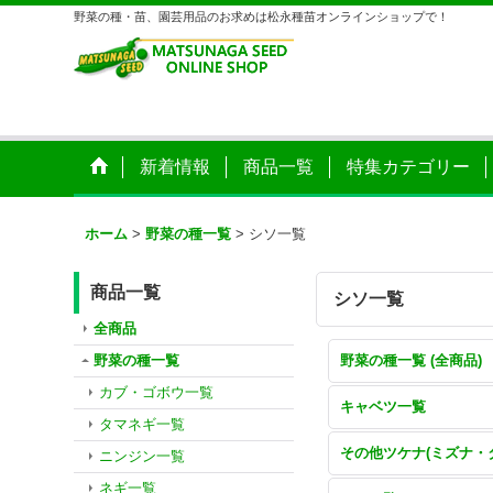
野菜の種・苗、園芸用品のお求めは松永種苗オンラインショップで！
新着情報
商品一覧
特集カテゴリー
ホーム
>
野菜の種一覧
>
シソ一覧
商品一覧
シソ一覧
全商品
野菜の種一覧
野菜の種一覧 (全商品)
カブ・ゴボウ一覧
キャベツ一覧
タマネギ一覧
ニンジン一覧
ネギ一覧