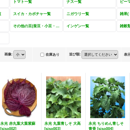
トマト一覧
ナス一覧
覧
スイカ・カボチャ一覧
ニガウリ一覧
その他の豆(蚕豆・小豆・大豆・ササゲ・鵲豆・ナタマメ)一覧
インゲン一覧
雑穀
画像
:
並び順
:
在庫あり
表
永光 赤丸葉大葉紫蘇
永光 丸葉青しそ 大高
永光 ちりめん青しそ
[
siso002
]
[
siso003
]
青香
[
siso004
]