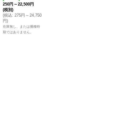
250円
～
22,500円
(税別)
(
税込
:
275円
～
24,750
円
)
在庫無し、または播種時
期ではありません。