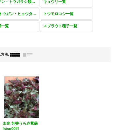
ピーマン・トウガラシ類一覧
キュウリ一覧
雑果(トウガン・ヒョウタン・カンピョウ・ヘチマ・オクラ・ゴマ)一覧
トウモロコシ一覧
類一覧
スプラウト種子一覧
示方法
:
永光 芳香うら赤紫蘇
[
siso005
]