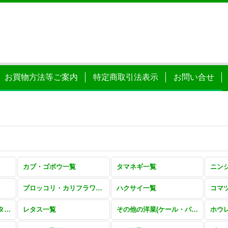
お買物方法等ご案内
特定商取引法表示
お問い合せ
カブ・ゴボウ一覧
タマネギ一覧
ニン
ブロッコリ・カリフラワー一覧
ハクサイ一覧
コマ
その他ツケナ(ミズナ・タカナ・シュンギク)一覧
レタス一覧
その他の洋菜(ケール・パセリ・セロリ・アスパラ)一覧
ホウ