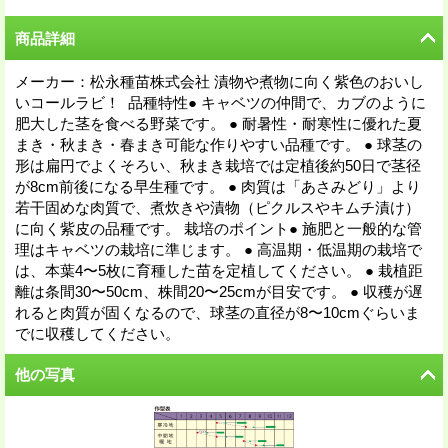
商品詳細
メーカー：松永種苗株式会社 漬物や煮物に向く紫色のおいし
いコールラビ！ 品種特性● キャベツの仲間で、カブのように
肥大した茎を食べる野菜です。 ● 耐暑性・耐寒性に優れた夏
まき・秋まき・春まき可能な作りやすい品種です。 ● 球茎の
形は扁円でよくそろい、秋まき栽培では定植後約50日で茎径
が8cm前後になる早生種です。 ● 肉質は「あさみどり」より
若干固めな肉質で、煮炊きや漬物（ピクルスやキムチ漬け）
に向く紫皮の品種です。 栽培のポイント● 施肥と一般的な管
理はキャベツの栽培に準じます。 ● 高温期・低温期の栽培で
は、本葉4〜5枚に育種した苗を定植してください。 ● 栽植距
離は条間30〜50cm、株間20〜25cmが目安です。 ● 収穫が遅
れると肉質が固くなるので、球茎の直径が8〜10cmぐらいま
でに収穫してください。
他の写真