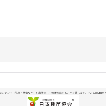
記事・画像など）を承諾なしで無断転載することを禁じます。 (C) Copyright Matsunaga see