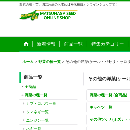
野菜の種・苗、園芸用品のお求めは松永種苗オンラインショップで！
新着情報
商品一覧
特集カテゴリー
ホーム
>
野菜の種一覧
>
その他の洋菜(ケール・パセリ・セロリ
商品一覧
その他の洋菜(ケー
全商品
野菜の種一覧
野菜の種一覧 (全商品)
カブ・ゴボウ一覧
キャベツ一覧
タマネギ一覧
ニンジン一覧
ネギ一覧