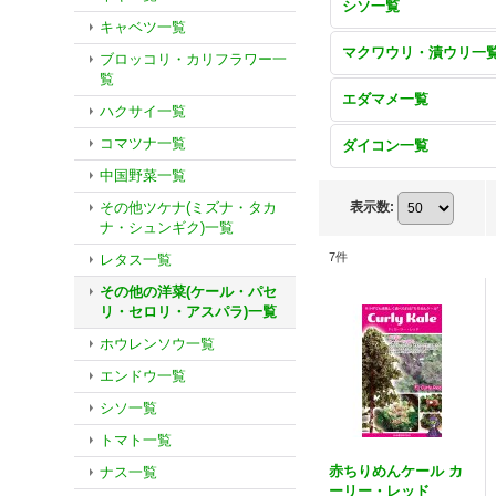
シソ一覧
キャベツ一覧
マクワウリ・漬ウリ一
ブロッコリ・カリフラワー一
覧
エダマメ一覧
ハクサイ一覧
コマツナ一覧
ダイコン一覧
中国野菜一覧
その他ツケナ(ミズナ・タカ
表示数
:
ナ・シュンギク)一覧
7
件
レタス一覧
その他の洋菜(ケール・パセ
リ・セロリ・アスパラ)一覧
ホウレンソウ一覧
エンドウ一覧
シソ一覧
トマト一覧
赤ちりめんケール カ
ナス一覧
ーリー・レッド