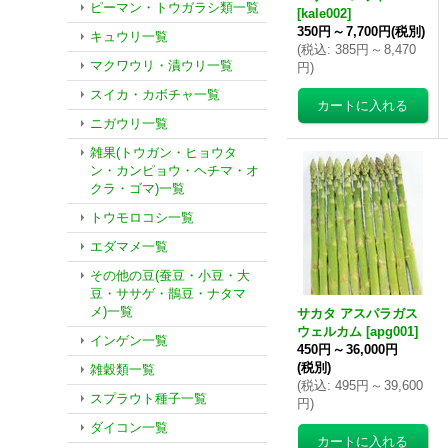
ピーマン・トウガラシ類一覧
[
kale002
]
350円
～
7,700円
(税別)
キュウリ一覧
(
税込
:
385円
～
8,470
マクワウリ・漬ウリ一覧
円
)
スイカ・カボチャ一覧
ニガウリ一覧
雑果(トウガン・ヒョウタ
ン・カンピョウ・ヘチマ・オ
クラ・ゴマ)一覧
トウモロコシ一覧
エダマメ一覧
その他の豆(蚕豆・小豆・大
豆・ササゲ・鵲豆・ナタマ
メ)一覧
サカタ アスパラガス
ウェルカム
[
apg001
]
インゲン一覧
450円
～
36,000円
(税別)
雑穀類一覧
(
税込
:
495円
～
39,600
スプラウト種子一覧
円
)
ダイコン一覧