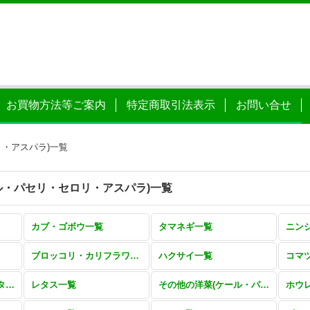
お買物方法等ご案内
特定商取引法表示
お問い合せ
・アスパラ)一覧
ル・パセリ・セロリ・アスパラ)一覧
カブ・ゴボウ一覧
タマネギ一覧
ニン
ブロッコリ・カリフラワー一覧
ハクサイ一覧
コマ
その他ツケナ(ミズナ・タカナ・シュンギク)一覧
レタス一覧
その他の洋菜(ケール・パセリ・セロリ・アスパラ)一覧
ホウ