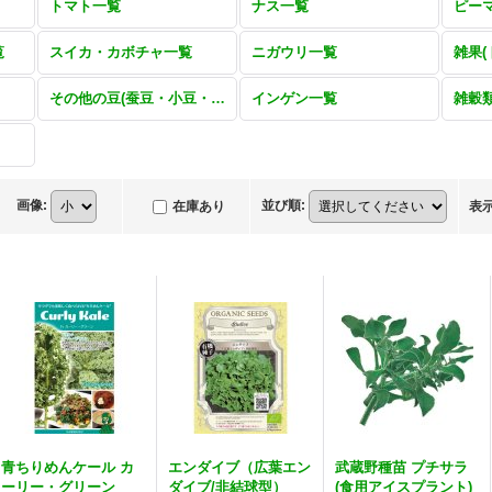
トマト一覧
ナス一覧
覧
スイカ・カボチャ一覧
ニガウリ一覧
その他の豆(蚕豆・小豆・大豆・ササゲ・鵲豆・ナタマメ)一覧
インゲン一覧
雑穀
画像
:
並び順
:
在庫あり
表
青ちりめんケール カ
エンダイブ（広葉エン
武蔵野種苗 プチサラ
ーリー・グリーン
ダイブ/非結球型）
(食用アイスプラント)