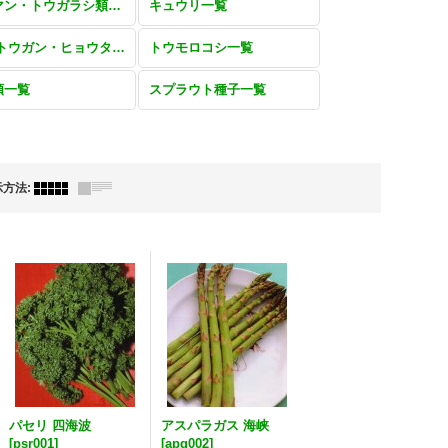
ピーマン・トウガラシ類一覧
キュウリ一覧
雑果(トウガン・ヒョウタン・カンピョウ・ヘチマ・オクラ・ゴマ)一覧
トウモロコシ一覧
類一覧
スプラウト種子一覧
示方法
:
パセリ 四海波
アスパラガス 海峡
[
psr001
]
[
apg002
]