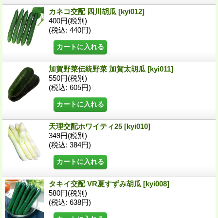
カネコ交配 四川胡瓜
[kyi012]
400円
(税別)
(税込
:
440円)
加賀野菜伝統野菜 加賀太胡瓜
[kyi011]
550円
(税別)
(税込
:
605円)
天理交配ホワイティ25
[kyi010]
349円
(税別)
(税込
:
384円)
タキイ交配 VR夏すずみ胡瓜
[kyi008]
580円
(税別)
(税込
:
638円)