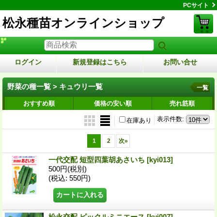
PCサイト
松永種苗オンラインショップ
ログイン
新規登録はこちら
お問い合せ
野菜の種一覧 > キュウリ一覧
一覧
おすすめ順
価格の安い順
売れ筋順
表示件数
:
在庫あり
1
2
次
»
一代交配 短型四葉胡あさいち
[kyi013]
500円
(税別)
(税込
:
550円)
松永交配 ピックルミニエース
[kyi007]