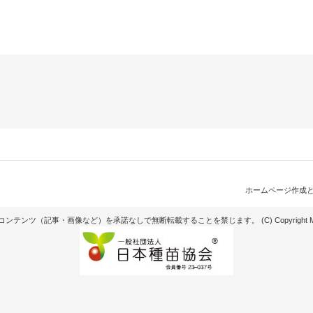
ホームページ作成
記事・画像など）を承諾なしで無断転載することを禁じます。 (C) Copyright Matsunaga see