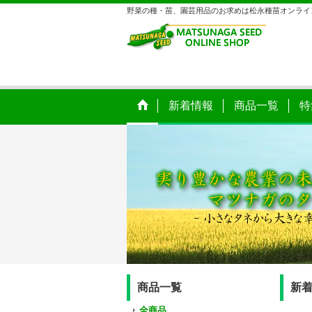
野菜の種・苗、園芸用品のお求めは松永種苗オンライ
新着情報
商品一覧
特
商品一覧
新
全商品