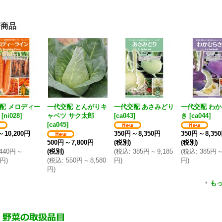
着商品
配 メロディー
一代交配 とんがりキ
一代交配 あさみどり
一代交配 わ
[
ni028
]
ャベツ サク太郎
[
ca043
]
き
[
ca044
]
[
ca045
]
～
10,200円
350円
～
8,350円
350円
～
8,35
500円
～
7,800円
(税別)
(税別)
440円
～
(税別)
(
税込
:
385円
～
9,185
(
税込
:
385円
0円
)
(
税込
:
550円
～
8,580
円
)
円
)
円
)
も