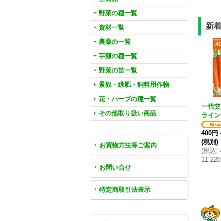
野菜の種一覧
新
資材一覧
農薬の一覧
芋類の種一覧
野菜の苗一覧
景観・緑肥・飼料用作物
花・ハーブの種一覧
一代交
その他取り扱い商品
ライン
400円
(税別)
お買物方法等ご案内
(
税込
:
11,22
お問い合せ
特定商取引法表示