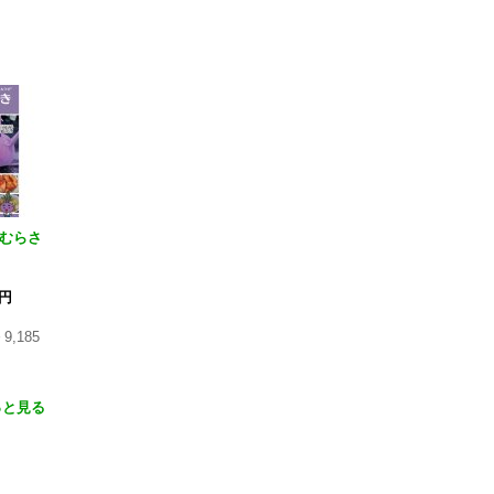
かむらさ
0円
～
9,185
っと見る