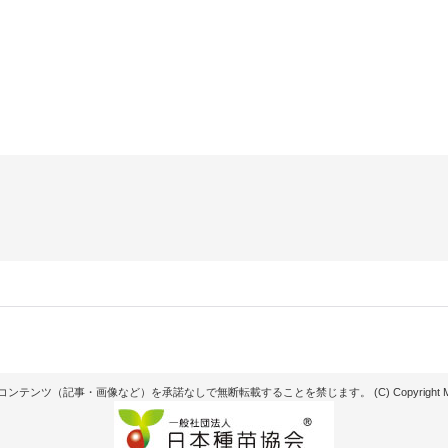
記事・画像など）を承諾なしで無断転載することを禁じます。 (C) Copyright Matsunaga see