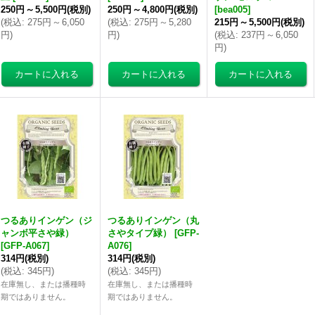
250円
～
5,500円
(税別)
250円
～
4,800円
(税別)
[
bea005
]
(
税込
:
275円
～
6,050
(
税込
:
275円
～
5,280
215円
～
5,500円
(税別)
円
)
円
)
(
税込
:
237円
～
6,050
円
)
つるありインゲン（ジ
つるありインゲン（丸
ャンボ平さや緑）
さやタイプ緑）
[
GFP-
[
GFP-A067
]
A076
]
314円
(税別)
314円
(税別)
(
税込
:
345円
)
(
税込
:
345円
)
在庫無し、または播種時
在庫無し、または播種時
期ではありません。
期ではありません。