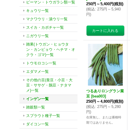
ピーマン・トウガラシ類一覧
250円
～
5,400円
(税別)
(
税込
:
275円
～
5,940
キュウリ一覧
円
)
マクワウリ・漬ウリ一覧
スイカ・カボチャ一覧
ニガウリ一覧
雑果(トウガン・ヒョウタ
ン・カンピョウ・ヘチマ・オ
クラ・ゴマ)一覧
トウモロコシ一覧
エダマメ一覧
その他の豆(蚕豆・小豆・大
豆・ササゲ・鵲豆・ナタマ
メ)一覧
つるありロングラン菜
豆
[
bea003
]
インゲン一覧
250円
～
4,800円
(税別)
(
税込
:
275円
～
5,280
雑穀類一覧
円
)
スプラウト種子一覧
在庫無し、または播種時
期ではありません。
ダイコン一覧