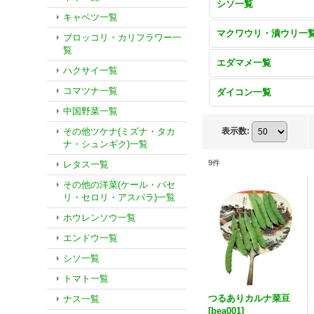
シソ一覧
キャベツ一覧
マクワウリ・漬ウリ一
ブロッコリ・カリフラワー一
覧
エダマメ一覧
ハクサイ一覧
コマツナ一覧
ダイコン一覧
中国野菜一覧
その他ツケナ(ミズナ・タカ
表示数
:
ナ・シュンギク)一覧
9
件
レタス一覧
その他の洋菜(ケール・パセ
リ・セロリ・アスパラ)一覧
ホウレンソウ一覧
エンドウ一覧
シソ一覧
トマト一覧
つるありカルナ菜豆
ナス一覧
[
bea001
]