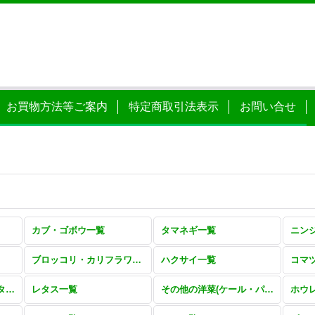
お買物方法等ご案内
特定商取引法表示
お問い合せ
カブ・ゴボウ一覧
タマネギ一覧
ニン
ブロッコリ・カリフラワー一覧
ハクサイ一覧
コマ
その他ツケナ(ミズナ・タカナ・シュンギク)一覧
レタス一覧
その他の洋菜(ケール・パセリ・セロリ・アスパラ)一覧
ホウ