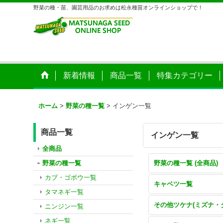
野菜の種・苗、園芸用品のお求めは松永種苗オンラインショップで！
新着情報
商品一覧
特集カテゴリー
ホーム
>
野菜の種一覧
>
インゲン一覧
商品一覧
インゲン一覧
全商品
野菜の種一覧
野菜の種一覧 (全商品)
カブ・ゴボウ一覧
キャベツ一覧
タマネギ一覧
ニンジン一覧
ネギ一覧