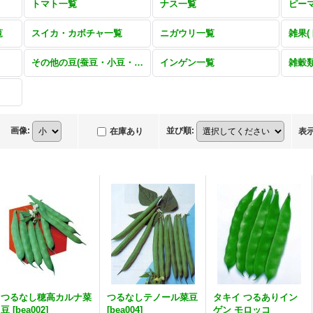
トマト一覧
ナス一覧
覧
スイカ・カボチャ一覧
ニガウリ一覧
その他の豆(蚕豆・小豆・大豆・ササゲ・鵲豆・ナタマメ)一覧
インゲン一覧
雑穀
画像
:
並び順
:
在庫あり
表
つるなし穂高カルナ菜
つるなしテノール菜豆
タキイ つるありイン
豆
[
bea002
]
[
bea004
]
ゲン モロッコ