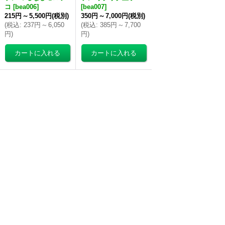
コ
[
bea006
]
[
bea007
]
215円
～
5,500円
(税別)
350円
～
7,000円
(税別)
(
税込
:
237円
～
6,050
(
税込
:
385円
～
7,700
円
)
円
)