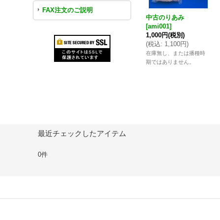
FAX注文のご説明
中古のりあみ
[
ami001
]
1,000円
(税別)
(
税込
:
1,100円
)
在庫無し、または播種時
期ではありません。
最近チェックしたアイテム
0件