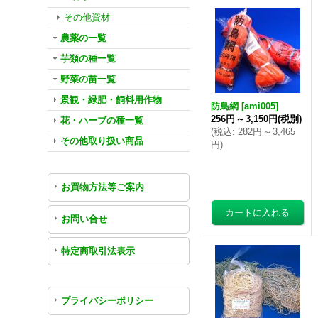
その他資材
農薬の一覧
芋類の種一覧
野菜の苗一覧
景観・緑肥・飼料用作物
防鳥網
[
ami005
]
256円
～
3,150円
(税別)
花・ハーブの種一覧
(
税込
:
282円
～
3,465
その他取り扱い商品
円
)
お買物方法等ご案内
お問い合せ
特定商取引法表示
プライバシーポリシー