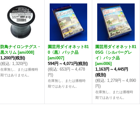
防鳥ナイロンテグス・
園芸用ダイオネット81
園芸用ダイオネット81
黒スリム
[
ami008
]
0〈黒〉パック品
0SG〈シルバーグレ
1,200円
(税別)
[
ami007
]
イ〉パック品
(
税込
:
1,320円
)
594円
～
4,071円
(税別)
[
ami006
]
(
税込
:
653円
～
4,478
1,163円
～
4,445円
在庫無し、または播種時
円
)
(税別)
期ではありません。
(
税込
:
1,279円
～
4,890
在庫無し、または播種時
円
)
期ではありません。
在庫無し、または播種時
期ではありません。