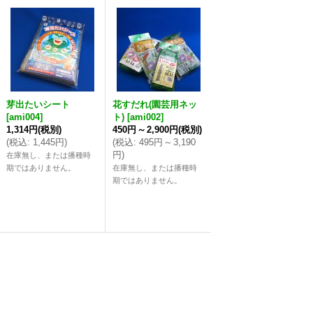
芽出たいシート
花すだれ(園芸用ネッ
[
ami004
]
ト)
[
ami002
]
1,314円
(税別)
450円
～
2,900円
(税別)
(
税込
:
1,445円
)
(
税込
:
495円
～
3,190
円
)
在庫無し、または播種時
期ではありません。
在庫無し、または播種時
期ではありません。