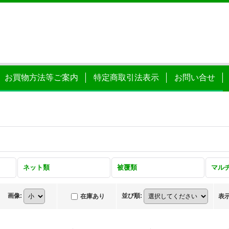
お買物方法等ご案内
特定商取引法表示
お問い合せ
ネット類
被覆類
マル
画像
:
並び順
:
在庫あり
表