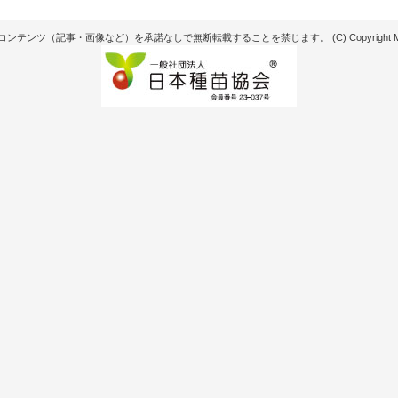
記事・画像など）を承諾なしで無断転載することを禁じます。 (C) Copyright Matsunaga see