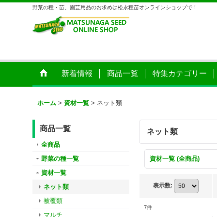
野菜の種・苗、園芸用品のお求めは松永種苗オンラインショップで！
新着情報
商品一覧
特集カテゴリー
ホーム
>
資材一覧
>
ネット類
商品一覧
ネット類
全商品
野菜の種一覧
資材一覧 (全商品)
資材一覧
表示数
:
ネット類
被覆類
7
件
マルチ