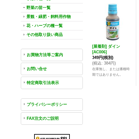
野菜の苗一覧
景観・緑肥・飼料用作物
花・ハーブの種一覧
その他取り扱い商品
[展着剤] ダイン
[
AC006
]
お買物方法等ご案内
349円
(税別)
(
税込
:
384円
)
お問い合せ
在庫無し、または播種時
期ではありません。
特定商取引法表示
プライバシーポリシー
FAX注文のご説明