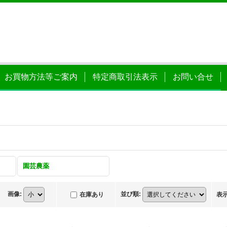
お買物方法等ご案内
特定商取引法表示
お問い合せ
園芸農薬
画像
:
並び順
:
在庫あり
表