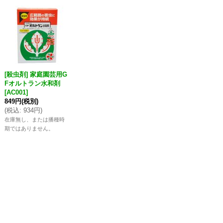
[殺虫剤] 家庭園芸用G
Fオルトラン水和剤
[
AC001
]
849円
(税別)
(
税込
:
934円
)
在庫無し、または播種時
期ではありません。