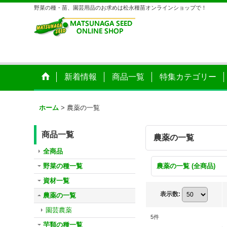
野菜の種・苗、園芸用品のお求めは松永種苗オンラインショップで！
新着情報
商品一覧
特集カテゴリー
ホーム
>
農薬の一覧
商品一覧
農薬の一覧
全商品
野菜の種一覧
農薬の一覧 (全商品)
資材一覧
表示数
:
農薬の一覧
園芸農薬
5
件
芋類の種一覧