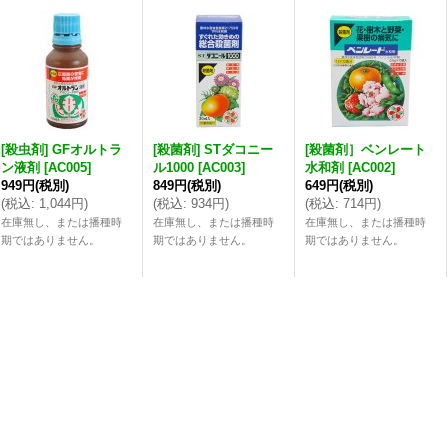
[殺虫剤] GFオルトラ
[殺菌剤] STダコニー
[殺菌剤］ベンレート
ン液剤
[
AC005
]
ル1000
[
AC003
]
水和剤
[
AC002
]
949円
(税別)
849円
(税別)
649円
(税別)
(
税込
:
1,044円
)
(
税込
:
934円
)
(
税込
:
714円
)
在庫無し、または播種時
在庫無し、または播種時
在庫無し、または播種時
期ではありません。
期ではありません。
期ではありません。