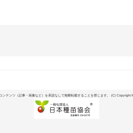
記事・画像など）を承諾なしで無断転載することを禁じます。 (C) Copyright Matsunaga see