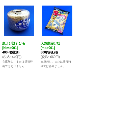
虫よけ誘引ひも
天然虫除け粉
[
himo001
]
[
med001
]
400円
(税別)
600円
(税別)
(
税込
:
440円
)
(
税込
:
660円
)
在庫無し、または播種時
在庫無し、または播種時
期ではありません。
期ではありません。