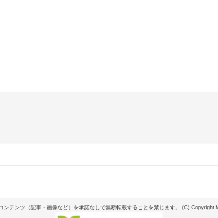
記事・画像など）を承諾なしで無断転載することを禁じます。 (C) Copyright Matsunaga see