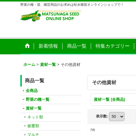
野菜の種・苗、園芸用品のお求めは松永種苗オンラインショップで！
新着情報
商品一覧
特集カテゴリー
ホーム
>
資材一覧
>
その他資材
商品一覧
その他資材
全商品
野菜の種一覧
資材一覧 (全商品)
資材一覧
表示数
:
ネット類
被覆類
7
件
マルチ