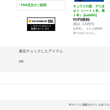
FAX注文のご説明
キュウリの型 デコき
ゅう（ハート１本、星
１本）
[
kata001
]
933円
(税別)
(
税込
:
1,026円
)
在庫無し、または播種時
期ではありません。
最近チェックしたアイテム
0件
本サイトに掲載されている全てのコンテンツ（