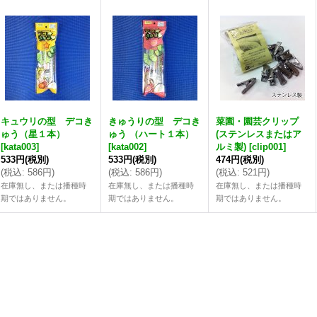
キュウリの型 デコき
きゅうりの型 デコき
菜園・園芸クリップ
ゅう（星１本）
ゅう （ハート１本）
(ステンレスまたはア
[
kata003
]
[
kata002
]
ルミ製)
[
clip001
]
533円
(税別)
533円
(税別)
474円
(税別)
(
税込
:
586円
)
(
税込
:
586円
)
(
税込
:
521円
)
在庫無し、または播種時
在庫無し、または播種時
在庫無し、または播種時
期ではありません。
期ではありません。
期ではありません。