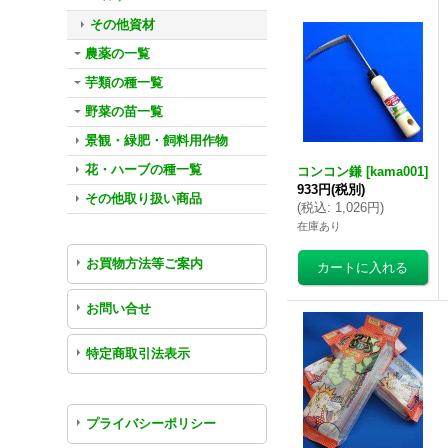
その他資材
農薬の一覧
芋類の種一覧
野菜の苗一覧
景観・緑肥・飼料用作物
花・ハーブの種一覧
コンコン鎌
[
kama001
]
933円
(税別)
その他取り扱い商品
(
税込
:
1,026円
)
在庫あり
お買物方法等ご案内
お問い合せ
特定商取引法表示
プライバシーポリシー