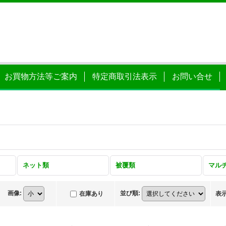
お買物方法等ご案内
特定商取引法表示
お問い合せ
ネット類
被覆類
マル
画像
:
並び順
:
在庫あり
表