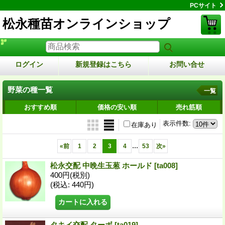
PCサイト
松永種苗オンラインショップ
ログイン
新規登録はこちら
お問い合せ
野菜の種一覧
一覧
おすすめ順
価格の安い順
売れ筋順
表示件数
:
在庫あり
...
«
前
1
2
3
4
53
次
»
松永交配 中晩生玉葱 ホールド
[ta008]
400円
(税別)
(税込
:
440円)
タキイ交配 ターボ
[ta019]